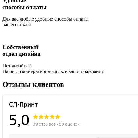
Удобные
способы оплаты
Бейджи
Для вас любые удобные способы оплаты
вашего заказа
Ежедневники
Воблеры
Собственный
отдел дизайна
Сувенирная продукция
Нет дизайна?
Наши дизайнеры воплотят все ваши пожелания
Наклейки
Отзывы клиентов
Бумажные стаканчики
Плакаты
Календари-домики
Кашированные блокноты