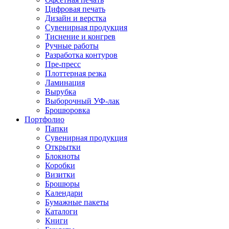
Цифровая печать
Дизайн и верстка
Бумажные пакеты
Сувенирная продукция
Тиснение и конгрев
Ручные работы
Наклейки
Разработка контуров
Пре-пресс
Плоттерная резка
Ламинация
Подарочные коробки
Вырубка
Выборочный УФ-лак
Ежедневники
Брошюровка
Портфолио
Папки
Сувенирная продукция
Сувенирная продукция
Открытки
Блокноты
Коробки
Подарочные коробки
Визитки
Брошюры
Календари
Бумажные пакеты
Бумажные пакеты
Каталоги
Ежедневники
Книги