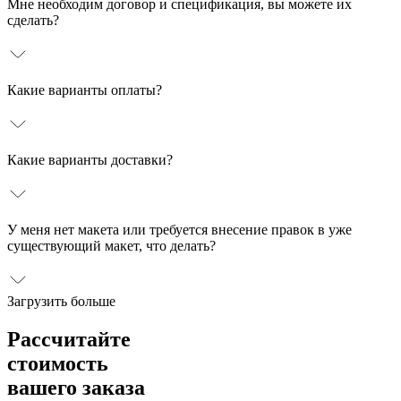
Мне необходим договор и спецификация, вы можете их
Блокноты
сделать?
Грамоты, сертификаты
Какие варианты оплаты?
Конверты
Бумажные папки
Какие варианты доставки?
Сувенирная продукция
У меня нет макета или требуется внесение правок в уже
Визитки
существующий макет, что делать?
Бейджи
Загрузить больше
Рассчитайте
Бумажные пакеты
стоимость
Воблеры
вашего заказа