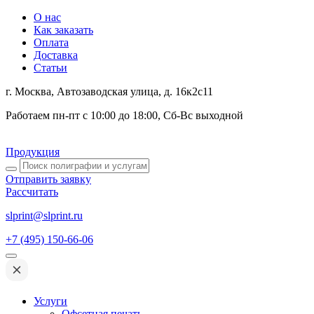
О нас
Как заказать
Оплата
Доставка
Статьи
г. Москва, Автозаводская улица, д. 16к2с11
Работаем пн-пт с 10:00 до 18:00, Сб-Вс выходной
Продукция
Упаковка
Отправить заявку
Сувенирная продукция
Рассчитать
Подарки
Печатные материалы
slprint@slprint.ru
Для школ
Для корпораций
+7 (495) 150-66-06
Для клиник
Для выставок
Полиграфия
Услуги
Подарочные коробки
Офсетная печать