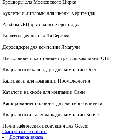
Брошюры для Московского Цирка
Блокноты
Буклеты и дипломы для школы Херитейдж
Грамоты, сертификаты
Альбом 7БЦ для школы Херитейдж
Визитки для школы Ля Березка
Открытки
Дорхендеры для компании Ямагучи
Конверты
Настольные и карточные игры для компании ОВЕН
Книги
Квартальные календари для компании Овен
Календари для компании ПромЭкология
Сувенирная продукция
Каталоги на скобе для компании Овен
Кашированный блокнот для частного клиента
Визитки
Квартальный календарь для компании Борче
Бумажные пакеты
Полиграфическая продукция для Gesem
Смотреть все работы
Бумажные стаканчики
Доставка заказа