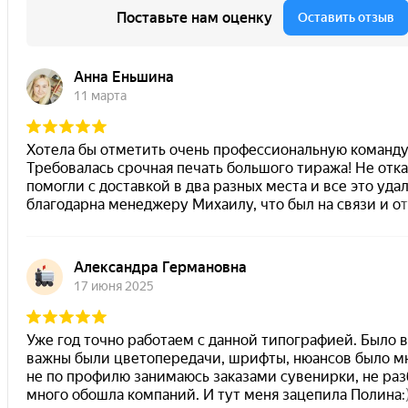
Визитки
Обечайки и шуберы
Листовки
Буклеты
Каталоги на КБС
Каталоги на скобе
Блокноты
Календари настенные
Грамоты, сертификаты