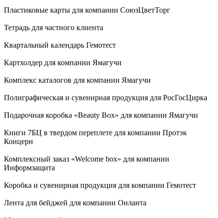
Обечайки и шуберы
Пластиковые карты для компании СоюзЦветТорг
Листовки
Тетрадь для частного клиента
Квартальный календарь Гемотест
Буклеты
Картхолдер для компании Ямагучи
Каталоги на КБС
Комплекс каталогов для компании Ямагучи
Полиграфическая и сувенирная продукция для РосГосЦирка
Каталоги на скобе
Подарочная коробка «Beauty Box» для компании Ямагучи
Блокноты
Книги 7БЦ в твердом переплете для компании Протэк
Концерн
Календари настенные
Комплексный заказ «Welcome box» для компании
Информзащита
Грамоты, сертификаты
Коробка и сувенирная продукция для компании Гемотест
Открытки
Лента для бейджей для компании Онланта