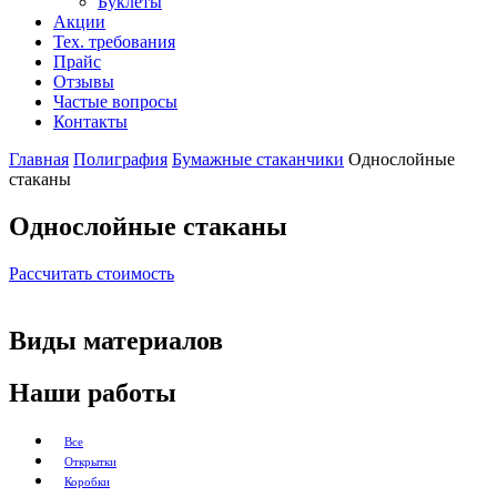
Буклеты
Акции
Календари-домики
Тех. требования
Прайс
Отзывы
Кашированные блокноты
Частые вопросы
Контакты
Сувенирная продукция
Главная
Полиграфия
Бумажные стаканчики
Однослойные
стаканы
Обечайки и шуберы
Однослойные стаканы
Календари настенные
Рассчитать стоимость
Грамоты, сертификаты
Виды материалов
Открытки
Наши работы
Книги
Все
Открытки
Коробки
Бейджи