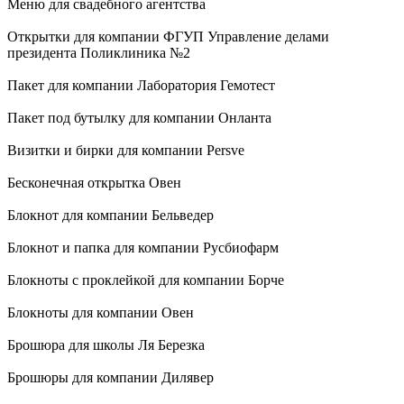
Конверты
Меню для свадебного агентства
Открытки для компании ФГУП Управление делами
Книги
президента Поликлиника №2
Пакет для компании Лаборатория Гемотест
Бумажные папки
Пакет под бутылку для компании Онланта
Визитки и бирки для компании Persve
Бейджи
Бесконечная открытка Овен
Наклейки
Блокнот для компании Бельведер
Ежедневники
Блокнот и папка для компании Русбиофарм
Блокноты с проклейкой для компании Борче
Плакаты
Блокноты для компании Овен
Кашированные блокноты
Брошюра для школы Ля Березка
Брошюры для компании Дилявер
Сувенирная продукция