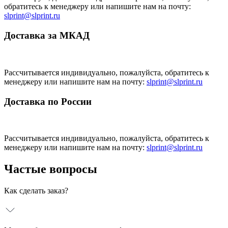
Сувенирная продукция
обратитесь к менеджеру или напишите нам на почту:
slprint@slprint.ru
Визитки
Доставка за МКАД
Бумажные пакеты
Рассчитывается индивидуально, пожалуйста, обратитесь к
Ежедневники
менеджеру или напишите нам на почту:
slprint@slprint.ru
Доставка по России
Плакаты
Листовки
Рассчитывается индивидуально, пожалуйста, обратитесь к
менеджеру или напишите нам на почту:
slprint@slprint.ru
Буклеты
Частые вопросы
Каталоги на скобе
Как сделать заказ?
Каталоги на КБС