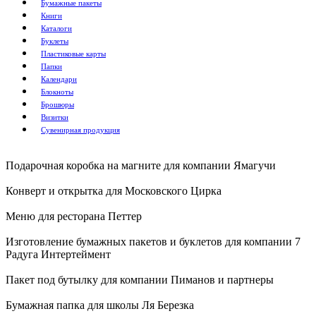
Бумажные пакеты
Книги
Каталоги
Воблеры
Буклеты
Пластиковые карты
Папки
Наклейки
Календари
Блокноты
Бумажные стаканчики
Брошюры
Визитки
Сувенирная продукция
Ежедневники
Подарочная коробка на магните для компании Ямагучи
Плакаты
Конверт и открытка для Московского Цирка
Календари-домики
Меню для ресторана Петтер
Изготовление бумажных пакетов и буклетов для компании 7
Визитки
Радуга Интертеймент
Пакет под бутылку для компании Пиманов и партнеры
Кашированные блокноты
Бумажная папка для школы Ля Березка