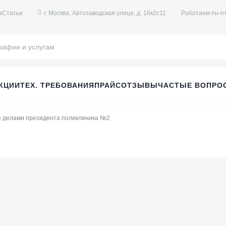
а
Статьи
г. Москва, Автозаводская улица, д. 16к2с11
Работаем пн-пт
КЦИИ
ТЕХ. ТРЕБОВАНИЯ
ПРАЙС
ОТЗЫВЫ
ЧАСТЫЕ ВОПРО
е делами президента поликлиника №2