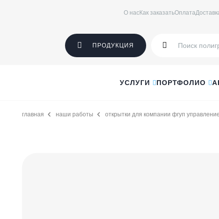
О нас
Как заказать
Оплата
Доставк
ПРОДУКЦИЯ
УСЛУГИ
ПОРТФОЛИО
А
главная
наши работы
открытки для компании фгуп управлени
Открытки
для
компании