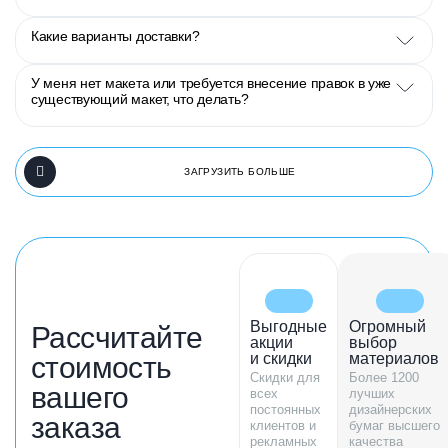
Какие варианты доставки?
У меня нет макета или требуется внесение правок в уже
существующий макет, что делать?
ЗАГРУЗИТЬ БОЛЬШЕ
Выгодные
Огромный
Рассчитайте
акции
выбор
и скидки
материалов
стоимость
Скидки для
Более 1200
вашего
всех
лучших
постоянных
дизайнерских
заказа
клиентов и
бумаг высшего
рекламных
качества