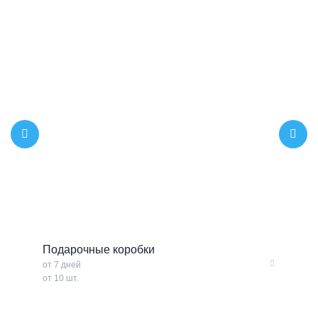
Подарочные коробки
О
от 7 дней
о
от 10 шт.
о